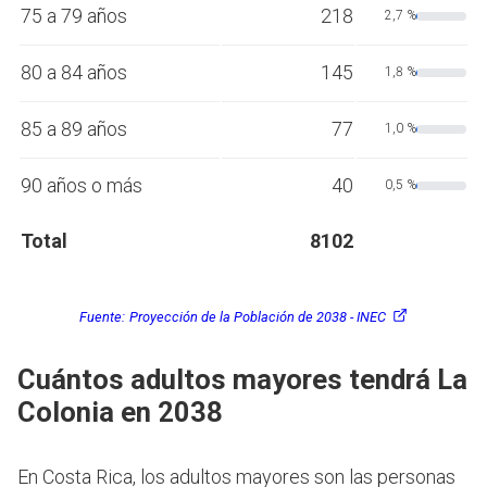
75 a 79 años
218
2,7 %
80 a 84 años
145
1,8 %
85 a 89 años
77
1,0 %
90 años o más
40
0,5 %
Total
8102
Fuente:
Proyección de la Población de 2038 - INEC
Cuántos adultos mayores tendrá La
Colonia en 2038
En Costa Rica, los adultos mayores son las personas