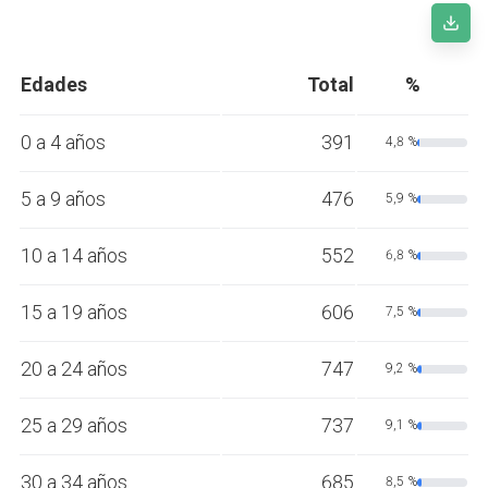
Edades
Total
%
0 a 4 años
391
4,8 %
5 a 9 años
476
5,9 %
10 a 14 años
552
6,8 %
15 a 19 años
606
7,5 %
20 a 24 años
747
9,2 %
25 a 29 años
737
9,1 %
30 a 34 años
685
8,5 %