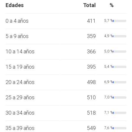
Edades
Total
%
0 a 4 años
411
5,7 %
5 a 9 años
359
4,9 %
10 a 14 años
366
5,0 %
15 a 19 años
395
5,4 %
20 a 24 años
498
6,9 %
25 a 29 años
510
7,0 %
30 a 34 años
518
7,1 %
35 a 39 años
549
7,6 %