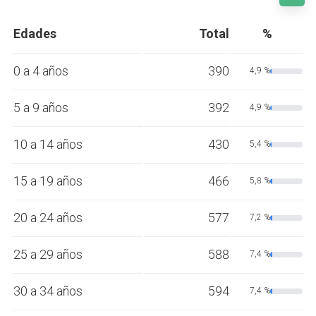
Edades
Total
%
0 a 4 años
390
4,9 %
5 a 9 años
392
4,9 %
10 a 14 años
430
5,4 %
15 a 19 años
466
5,8 %
20 a 24 años
577
7,2 %
25 a 29 años
588
7,4 %
30 a 34 años
594
7,4 %