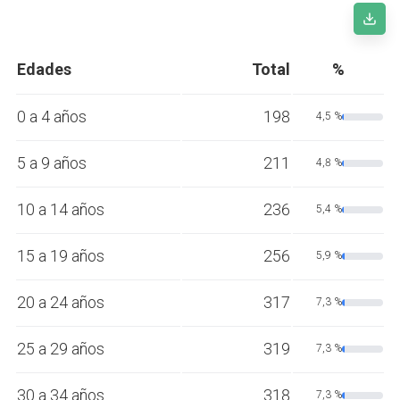
Edades
Total
%
0 a 4 años
198
4,5 %
5 a 9 años
211
4,8 %
10 a 14 años
236
5,4 %
15 a 19 años
256
5,9 %
20 a 24 años
317
7,3 %
25 a 29 años
319
7,3 %
30 a 34 años
318
7,3 %