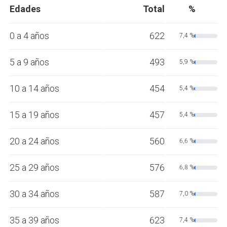
Edades
Total
%
0 a 4 años
622
7,4 %
5 a 9 años
493
5,9 %
10 a 14 años
454
5,4 %
15 a 19 años
457
5,4 %
20 a 24 años
560
6,6 %
25 a 29 años
576
6,8 %
30 a 34 años
587
7,0 %
35 a 39 años
623
7,4 %