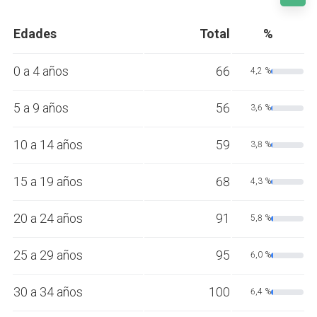
Edades
Total
%
0 a 4 años
66
4,2 %
5 a 9 años
56
3,6 %
10 a 14 años
59
3,8 %
15 a 19 años
68
4,3 %
20 a 24 años
91
5,8 %
25 a 29 años
95
6,0 %
30 a 34 años
100
6,4 %