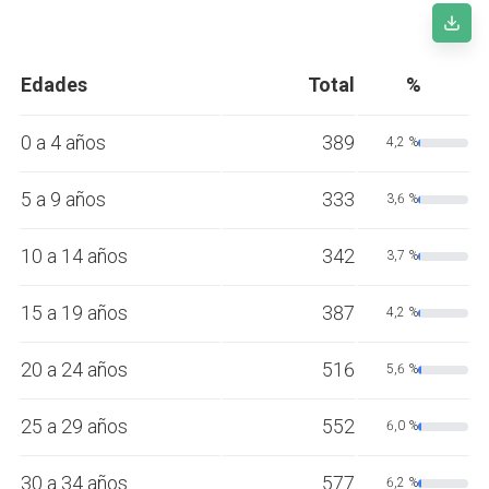
Edades
Total
%
0 a 4 años
389
4,2 %
5 a 9 años
333
3,6 %
10 a 14 años
342
3,7 %
15 a 19 años
387
4,2 %
20 a 24 años
516
5,6 %
25 a 29 años
552
6,0 %
30 a 34 años
577
6,2 %