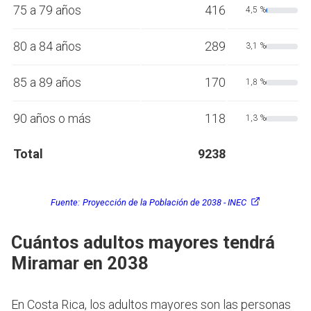
75 a 79 años
416
4,5 %
80 a 84 años
289
3,1 %
85 a 89 años
170
1,8 %
90 años o más
118
1,3 %
Total
9238
Fuente:
Proyección de la Población de 2038 - INEC
Cuántos adultos mayores tendrá
Miramar en 2038
En Costa Rica, los adultos mayores son las personas