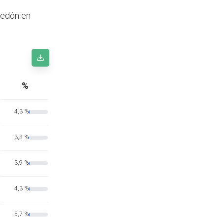
ledón en
%
4,3 %
3,8 %
3,9 %
4,3 %
5,7 %