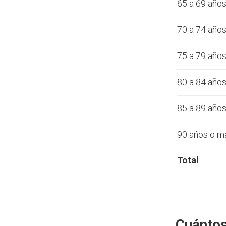
65 a 69 año
70 a 74 año
75 a 79 año
80 a 84 año
85 a 89 año
90 años o m
Total
Cuántos