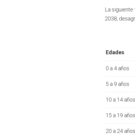
La siguiente
2038, desagr
Edades
0 a 4 años
5 a 9 años
10 a 14 año
15 a 19 año
20 a 24 año