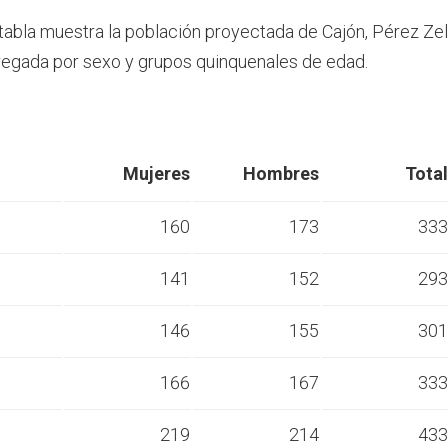
 tabla muestra la población proyectada de Cajón, Pérez Ze
egada por sexo y grupos quinquenales de edad.
Mujeres
Hombres
Total
160
173
333
141
152
293
s
146
155
301
s
166
167
333
s
219
214
433