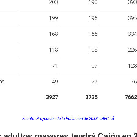
s
203
190
393
s
199
196
395
s
168
166
334
s
118
108
226
s
71
57
128
ás
49
27
76
3927
3735
7662
Fuente:
Proyección de la Población de 2038 - INEC
 adultos mayores tendrá Cajón en 