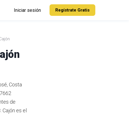
Iniciar sesión
Regístrate Gratis
Cajón
Cajón
osé, Costa
 7662
ntes de
.
Cajón es el