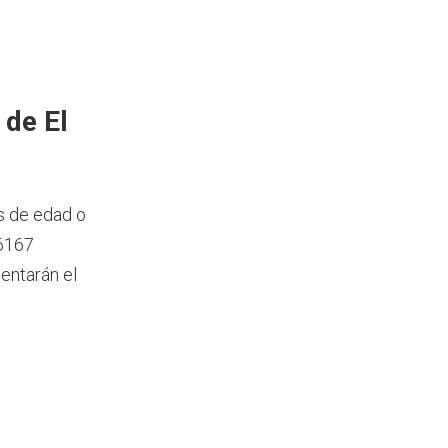
 de El
s de edad o
 6167
entarán el