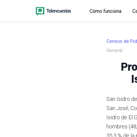
Cómo funciona
Ca
Censos de Pob
General
Pro
I
San Isidro de
San José, Co
Isidro de El
hombres (48,
35,3 % de la