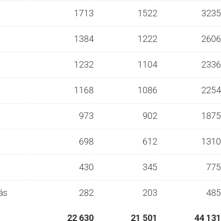
s
1713
1522
3235
s
1384
1222
2606
s
1232
1104
2336
s
1168
1086
2254
s
973
902
1875
s
698
612
1310
s
430
345
775
ás
282
203
485
22 630
21 501
44 131