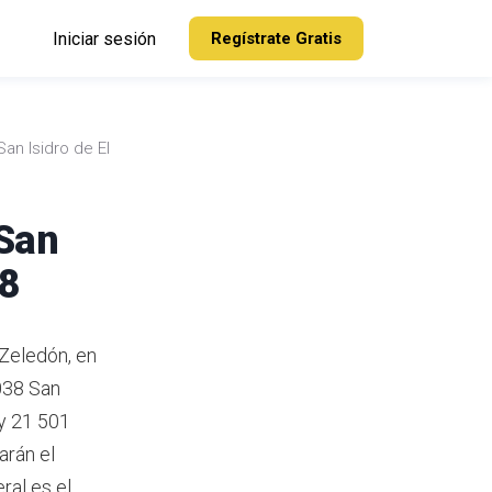
Iniciar sesión
Regístrate Gratis
San Isidro de El
 San
38
 Zeledón, en
038 San
 y 21 501
arán el
ral es el