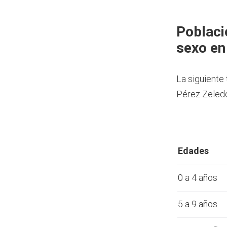
Poblaci
sexo en
La siguiente
Pérez Zeledó
Edades
0 a 4 años
5 a 9 años