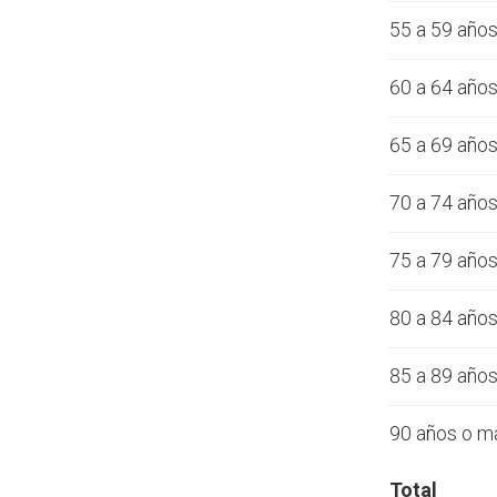
55 a 59 año
60 a 64 año
65 a 69 año
70 a 74 año
75 a 79 año
80 a 84 año
85 a 89 año
90 años o m
Total