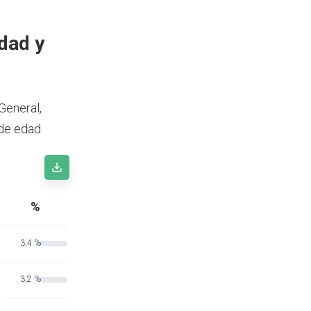
edad y
General,
de edad.
%
3,4 %
3,2 %