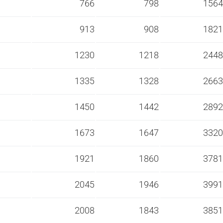
s
766
798
1564
s
913
908
1821
s
1230
1218
2448
s
1335
1328
2663
s
1450
1442
2892
s
1673
1647
3320
s
1921
1860
3781
s
2045
1946
3991
s
2008
1843
3851