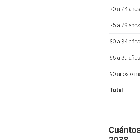
70 a 74 año
75 a 79 año
80 a 84 año
85 a 89 año
90 años o m
Total
Cuántos
2038