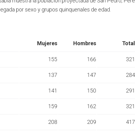
 tabla muestra la población proyectada de San Pedro, Pér
egada por sexo y grupos quinquenales de edad.
Mujeres
Hombres
Total
155
166
321
137
147
284
s
141
150
291
s
159
162
321
s
208
209
417