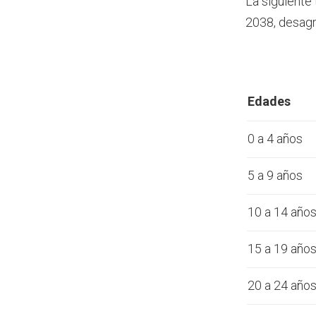
La siguiente
2038, desagr
Edades
0 a 4 años
5 a 9 años
10 a 14 año
15 a 19 año
20 a 24 año