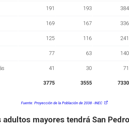
s
191
193
384
s
169
167
336
s
125
116
241
s
77
63
140
ás
41
30
71
3775
3555
7330
Fuente:
Proyección de la Población de 2038 - INEC
 adultos mayores tendrá San Pedro