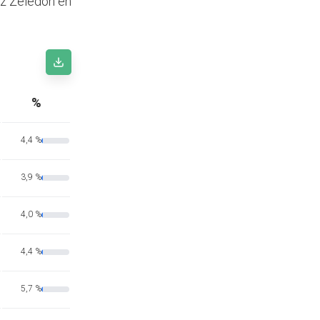
ez Zeledón en
%
4,4 %
3,9 %
4,0 %
4,4 %
5,7 %