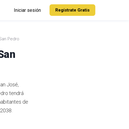
Iniciar sesión
Regístrate Gratis
San Pedro
 San
San José,
dro tendrá
abitantes de
 2038.