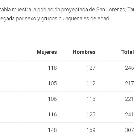
 tabla muestra la población proyectada de San Lorenzo, Ta
egada por sexo y grupos quinquenales de edad.
Mujeres
Hombres
Total
118
127
245
105
112
217
s
106
115
221
s
116
125
241
s
148
159
307