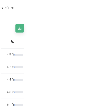
rrazú en
%
4,9 %
4,3 %
4,4 %
4,8 %
6,1 %