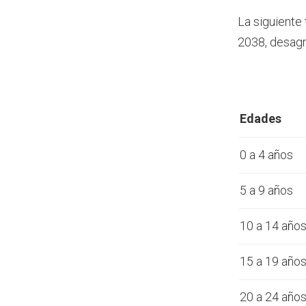
La siguiente
2038, desagr
Edades
0 a 4 años
5 a 9 años
10 a 14 año
15 a 19 año
20 a 24 año