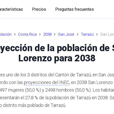
racterísticas
Precios
Preguntas frecuentes
lación
Costa Rica
2038
San José
Tarrazú
San Lo
yección de la población de
Lorenzo para 2038
es uno de los 3 distritos del Cantón de Tarrazú, en San Jo
rdo con las
proyecciones del INEC
,
en 2038 San Lorenzo
2497 mujeres (50,0 %) y 2498 hombres (50,0 %).
Los habita
esentarán el 27,8 % de la población de Tarrazú en 2038.
Sa
o distrito más poblado de Tarrazú.