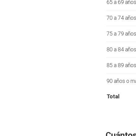
65 a 69 año
70 a 74 año
75 a 79 año
80 a 84 año
85 a 89 año
90 años o m
Total
Cuántos