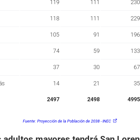
s
119
111
230
s
118
111
229
s
105
91
196
s
74
59
133
s
37
30
67
ás
14
21
35
2497
2498
4995
Fuente:
Proyección de la Población de 2038 - INEC
 adultos mayores tendrá San Loren