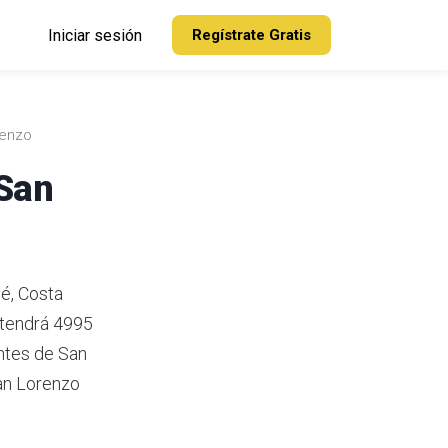
Iniciar sesión
Regístrate Gratis
renzo
 San
sé, Costa
 tendrá 4995
ntes de San
n Lorenzo