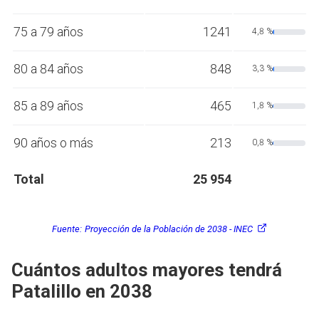
75 a 79 años
1241
4,8 %
80 a 84 años
848
3,3 %
85 a 89 años
465
1,8 %
90 años o más
213
0,8 %
Total
25 954
Fuente:
Proyección de la Población de 2038 - INEC
Cuántos adultos mayores tendrá
Patalillo en 2038