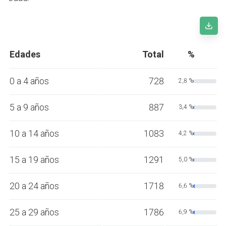
Edades
Total
%
0 a 4 años
728
2,8 %
5 a 9 años
887
3,4 %
10 a 14 años
1083
4,2 %
15 a 19 años
1291
5,0 %
20 a 24 años
1718
6,6 %
25 a 29 años
1786
6,9 %