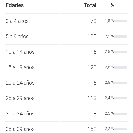
Edades
Total
%
0 a 4 años
70
1,5 %
5 a 9 años
105
2,3 %
10 a 14 años
116
2,5 %
15 a 19 años
120
2,6 %
20 a 24 años
116
2,5 %
25 a 29 años
113
2,4 %
30 a 34 años
118
2,5 %
35 a 39 años
152
3,3 %