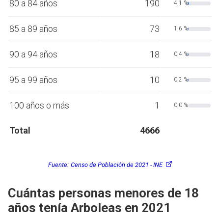
80 a 84 años
190
4,1 %
85 a 89 años
73
1,6 %
90 a 94 años
18
0,4 %
95 a 99 años
10
0,2 %
100 años o más
1
0,0 %
Total
4666
Fuente:
Censo de Población de 2021 - INE
Cuántas personas menores de 18
años tenía Arboleas en 2021