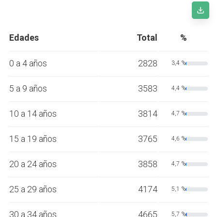
Edades
Total
%
0 a 4 años
2828
3,4 %
5 a 9 años
3583
4,4 %
10 a 14 años
3814
4,7 %
15 a 19 años
3765
4,6 %
20 a 24 años
3858
4,7 %
25 a 29 años
4174
5,1 %
30 a 34 años
4665
5,7 %