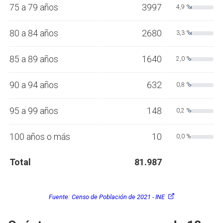
75 a 79 años
3997
4,9 %
80 a 84 años
2680
3,3 %
85 a 89 años
1640
2,0 %
90 a 94 años
632
0,8 %
95 a 99 años
148
0,2 %
100 años o más
10
0,0 %
Total
81.987
Fuente:
Censo de Población de 2021 - INE