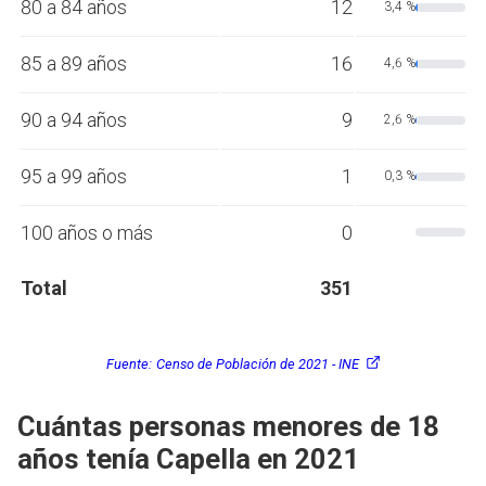
80 a 84 años
12
3,4 %
85 a 89 años
16
4,6 %
90 a 94 años
9
2,6 %
95 a 99 años
1
0,3 %
100 años o más
0
Total
351
Fuente:
Censo de Población de 2021 - INE
Cuántas personas menores de 18
años tenía Capella en 2021