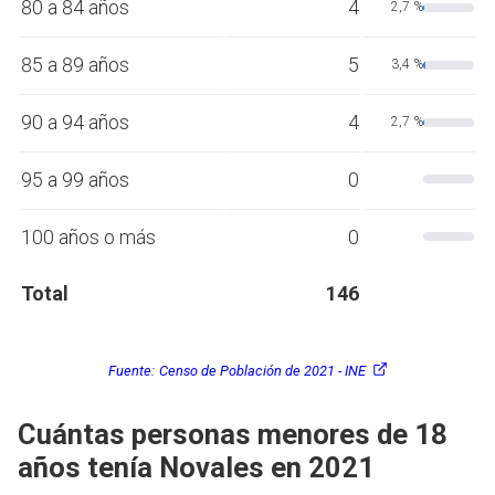
80 a 84 años
4
2,7 %
85 a 89 años
5
3,4 %
90 a 94 años
4
2,7 %
95 a 99 años
0
100 años o más
0
Total
146
Fuente:
Censo de Población de 2021 - INE
Cuántas personas menores de 18
años tenía Novales en 2021