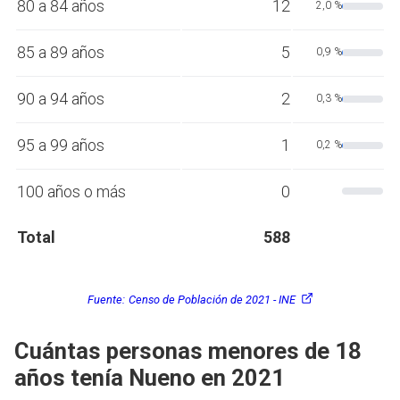
80 a 84 años
12
2,0 %
85 a 89 años
5
0,9 %
90 a 94 años
2
0,3 %
95 a 99 años
1
0,2 %
100 años o más
0
Total
588
Fuente:
Censo de Población de 2021 - INE
Cuántas personas menores de 18
años tenía Nueno en 2021