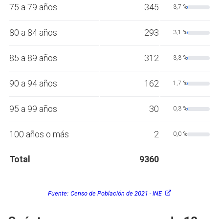
75 a 79 años
345
3,7 %
80 a 84 años
293
3,1 %
85 a 89 años
312
3,3 %
90 a 94 años
162
1,7 %
95 a 99 años
30
0,3 %
100 años o más
2
0,0 %
Total
9360
Fuente:
Censo de Población de 2021 - INE