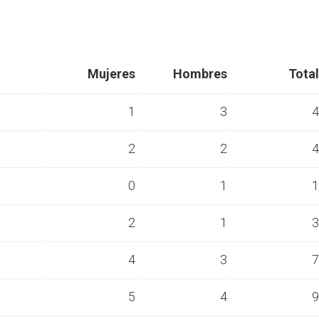
Mujeres
Hombres
Total
1
3
4
2
2
4
s
0
1
1
s
2
1
3
s
4
3
7
s
5
4
9