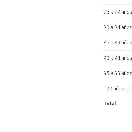
75 a 79 año
80 a 84 año
85 a 89 año
90 a 94 año
95 a 99 año
100 años o 
Total