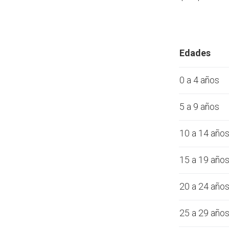
Edades
0 a 4 años
5 a 9 años
10 a 14 año
15 a 19 año
20 a 24 año
25 a 29 año