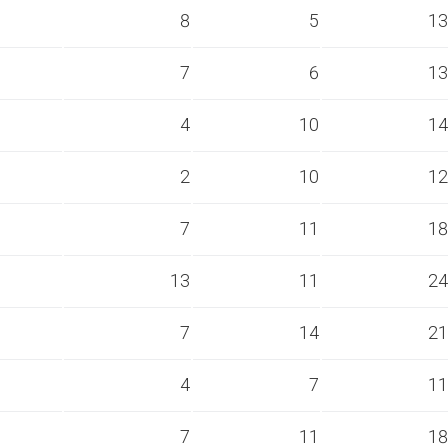
s
8
5
13
s
7
6
13
s
4
10
14
s
2
10
12
s
7
11
18
s
13
11
24
s
7
14
21
s
4
7
11
s
7
11
18