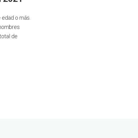
e edad o más.
2 hombres
total de