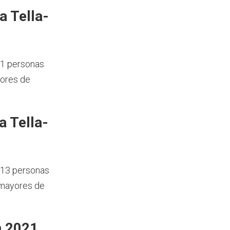
a Tella-
11 personas
nores de
a Tella-
 213 personas
 mayores de
n 2021