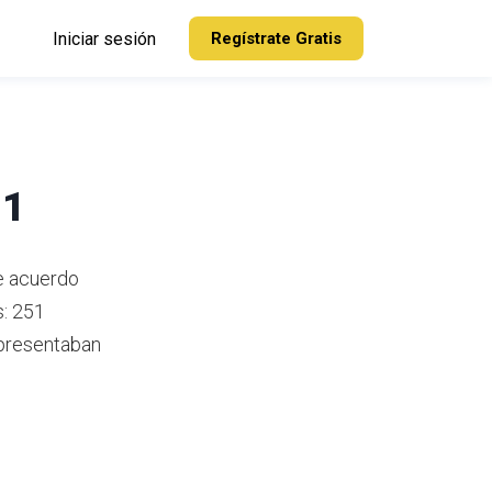
Iniciar sesión
Regístrate Gratis
21
De acuerdo
s: 251
epresentaban