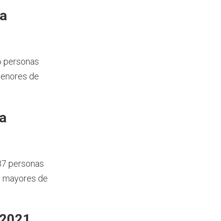
ía
6 personas
menores de
a
437 personas
s mayores de
 2021