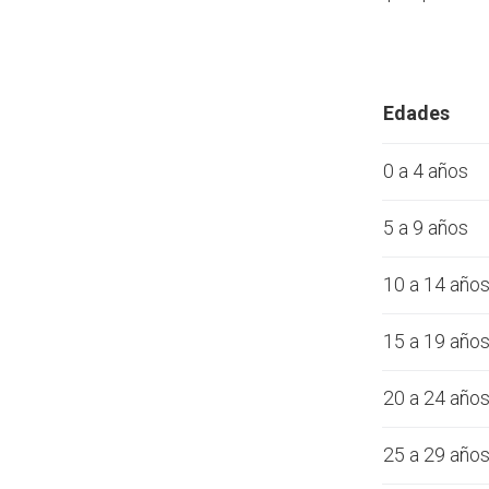
Edades
0 a 4 años
5 a 9 años
10 a 14 año
15 a 19 año
20 a 24 año
25 a 29 año