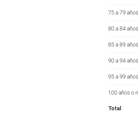
75 a 79 año
80 a 84 año
85 a 89 año
90 a 94 año
95 a 99 año
100 años o 
Total