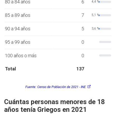
80 a 84 años
6
4,4 %
85 a 89 años
7
5,1 %
90 a 94 años
5
3,6 %
95 a 99 años
0
100 años o más
0
Total
137
Fuente:
Censo de Población de 2021 - INE
Cuántas personas menores de 18
años tenía Griegos en 2021