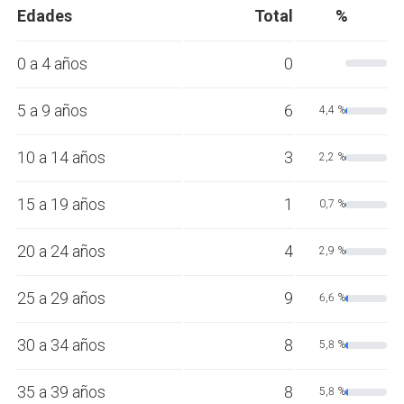
Edades
Total
%
0 a 4 años
0
5 a 9 años
6
4,4 %
10 a 14 años
3
2,2 %
15 a 19 años
1
0,7 %
20 a 24 años
4
2,9 %
25 a 29 años
9
6,6 %
30 a 34 años
8
5,8 %
35 a 39 años
8
5,8 %