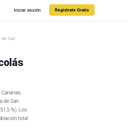
Iniciar sesión
Regístrate Gratis
a de San
colás
 Canarias,
ea de San
51,5 %). Los
blación total