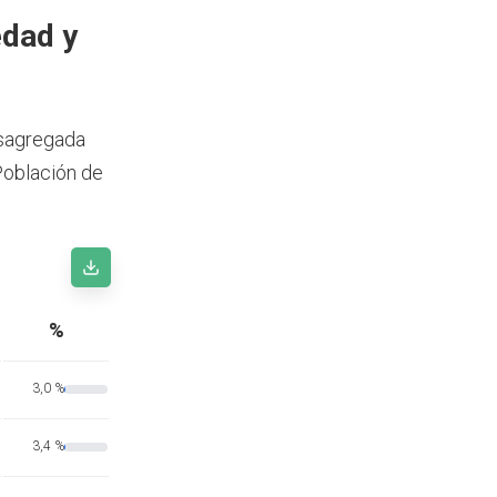
edad y
esagregada
Población de
%
3,0 %
3,4 %