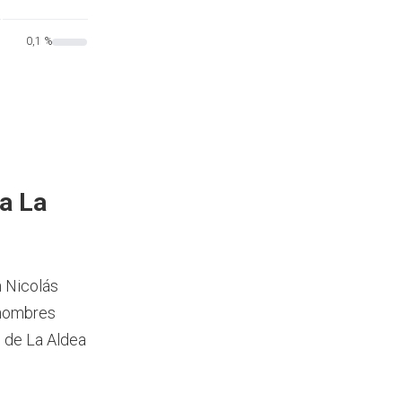
0,1 %
a La
n Nicolás
 hombres
n de La Aldea