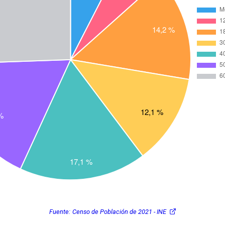
Fuente:
Censo de Población de 2021 - INE