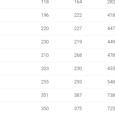
s
118
164
282
s
196
222
418
s
220
227
447
s
230
219
449
s
210
268
478
s
203
230
433
s
255
293
548
s
351
387
738
s
350
375
725