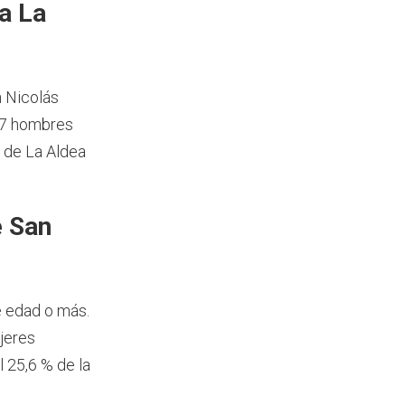
a La
n Nicolás
17 hombres
 de La Aldea
e San
e edad o más.
jeres
 25,6 % de la