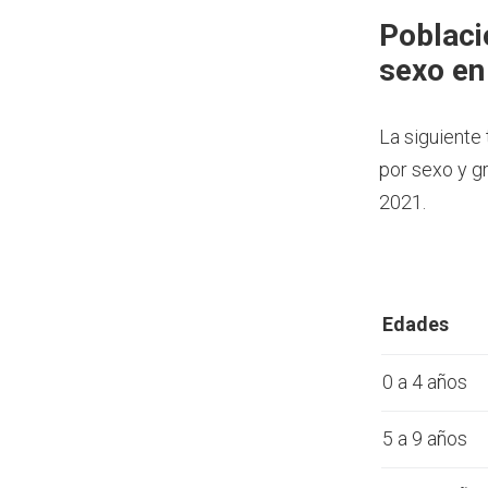
Poblaci
sexo en
La siguiente
por sexo y g
2021.
Edades
0 a 4 años
5 a 9 años