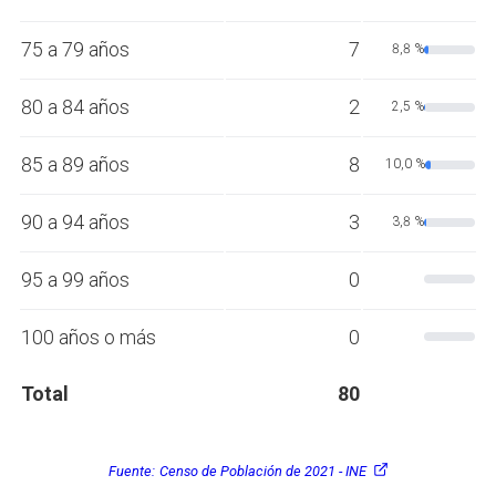
75 a 79 años
7
8,8 %
80 a 84 años
2
2,5 %
85 a 89 años
8
10,0 %
90 a 94 años
3
3,8 %
95 a 99 años
0
100 años o más
0
Total
80
Fuente:
Censo de Población de 2021 - INE