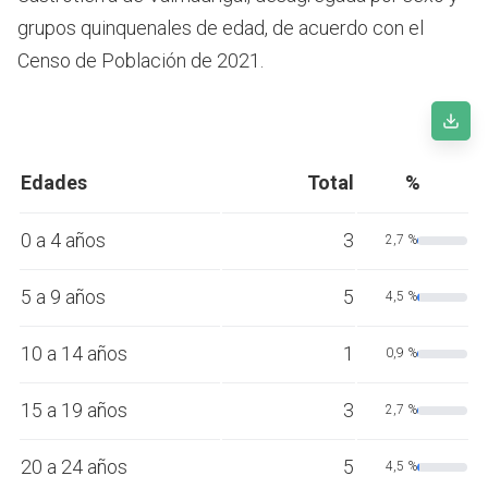
grupos quinquenales de edad, de acuerdo con el
Censo de Población de 2021.
Edades
Total
%
0 a 4 años
3
2,7 %
5 a 9 años
5
4,5 %
10 a 14 años
1
0,9 %
15 a 19 años
3
2,7 %
20 a 24 años
5
4,5 %