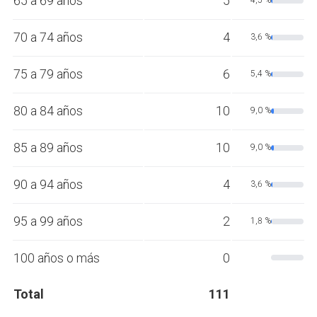
65 a 69 años
5
4,5 %
70 a 74 años
4
3,6 %
75 a 79 años
6
5,4 %
80 a 84 años
10
9,0 %
85 a 89 años
10
9,0 %
90 a 94 años
4
3,6 %
95 a 99 años
2
1,8 %
100 años o más
0
Total
111