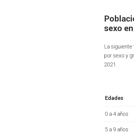
Poblaci
sexo en
La siguiente
por sexo y g
2021.
Edades
0 a 4 años
5 a 9 años