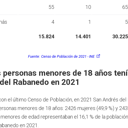
s
55
10
65
más
4
1
5
15.824
14.401
30.225
Fuente:
Censo de Población de 2021 - INE
 personas menores de 18 años tení
del Rabanedo en 2021
on el último Censo de Población, en 2021 San Andrés de
ersonas menores de 18 años: 2426 mujeres (49,9 %) y 24
s menores de edad representaban el 16,1 % de la població
Rabanedo en 2021.