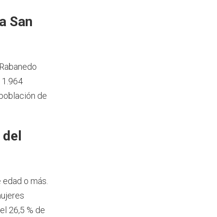
a San
l Rabanedo
11.964
 población de
 del
e edad o más.
mujeres
el 26,5 % de