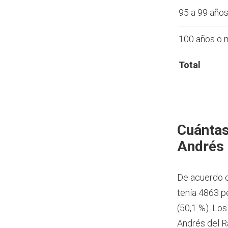
95 a 99 año
100 años o 
Total
Cuántas
Andrés 
De acuerdo c
tenía 4863 p
(50,1 %). Lo
Andrés del 