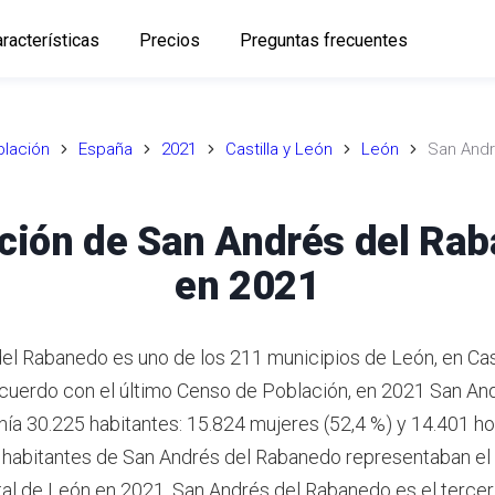
racterísticas
Precios
Preguntas frecuentes
lación
España
2021
Castilla y León
León
San Andr
ción de San Andrés del Ra
en 2021
el Rabanedo es uno de los 211 municipios de León, en Cast
cuerdo con el último Censo de Población, en 2021 San An
ía 30.225 habitantes: 15.824 mujeres (52,4 %) y 14.401 
s habitantes de San Andrés del Rabanedo representaban el 
tal de León en 2021. San Andrés del Rabanedo es el tercer