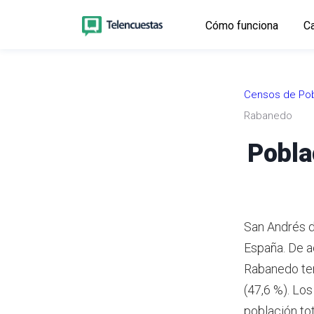
Cómo funciona
Ca
Censos de Pob
Rabanedo
Pobla
San Andrés d
España. De a
Rabanedo ten
(47,6 %). Lo
población to