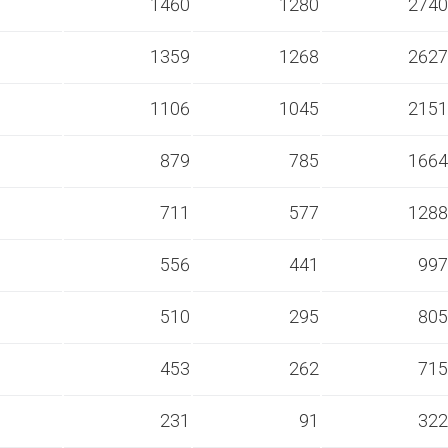
s
1460
1280
2740
s
1359
1268
2627
s
1106
1045
2151
s
879
785
1664
s
711
577
1288
s
556
441
997
s
510
295
805
s
453
262
715
s
231
91
322