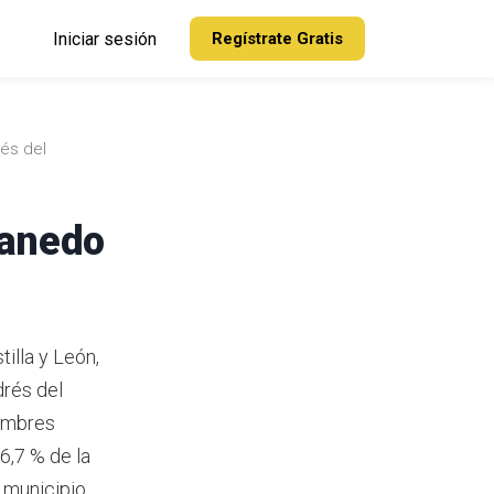
Iniciar sesión
Regístrate Gratis
és del
banedo
illa y León,
drés del
hombres
6,7 % de la
 municipio