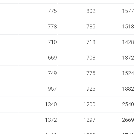
s
775
802
1577
s
778
735
1513
s
710
718
1428
s
669
703
1372
s
749
775
1524
s
957
925
1882
s
1340
1200
2540
s
1372
1297
2669