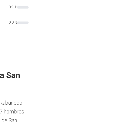
0,2 %
0,0 %
a San
l Rabanedo
37 hombres
n de San