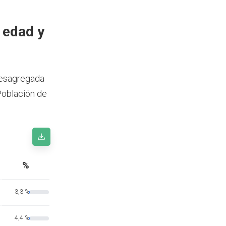
 edad y
desagregada
Población de
%
3,3 %
4,4 %