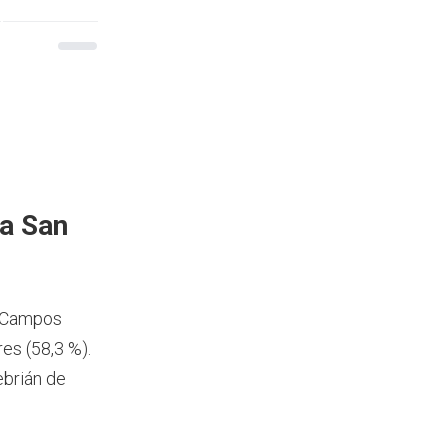
a San
e Campos
es (58,3 %).
ebrián de