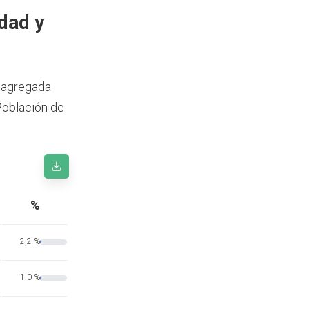
dad y
esagregada
Población de
%
2,2 %
1,0 %