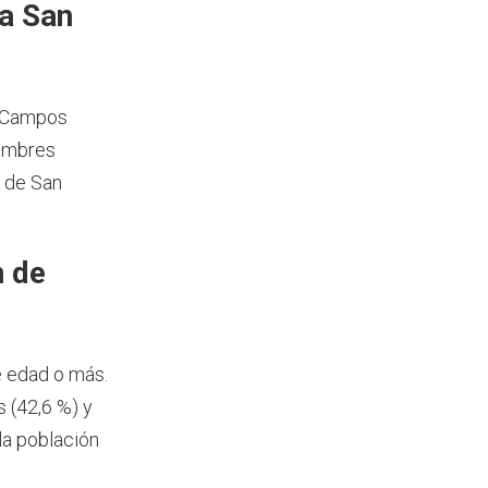
a San
e Campos
hombres
n de San
n de
e edad o más.
 (42,6 %) y
la población