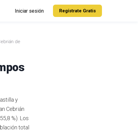
Iniciar sesión
Regístrate Gratis
ebrián de
ampos
stilla y
an Cebrián
55,8 %). Los
lación total