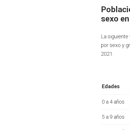
Poblaci
sexo en
La siguiente
por sexo y g
2021.
Edades
0 a 4 años
5 a 9 años