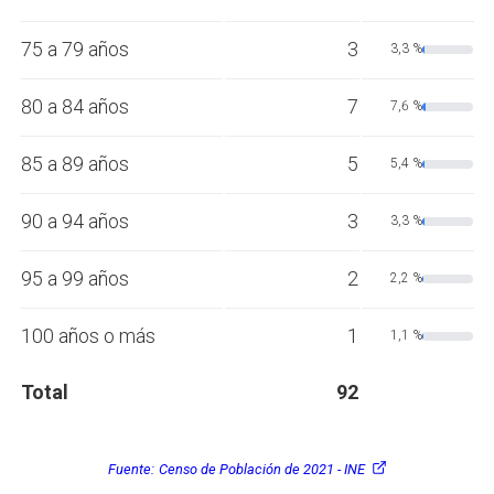
75 a 79 años
3
3,3 %
80 a 84 años
7
7,6 %
85 a 89 años
5
5,4 %
90 a 94 años
3
3,3 %
95 a 99 años
2
2,2 %
100 años o más
1
1,1 %
Total
92
Fuente:
Censo de Población de 2021 - INE