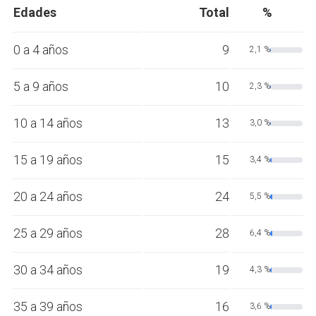
Edades
Total
%
0 a 4 años
9
2,1 %
5 a 9 años
10
2,3 %
10 a 14 años
13
3,0 %
15 a 19 años
15
3,4 %
20 a 24 años
24
5,5 %
25 a 29 años
28
6,4 %
30 a 34 años
19
4,3 %
35 a 39 años
16
3,6 %