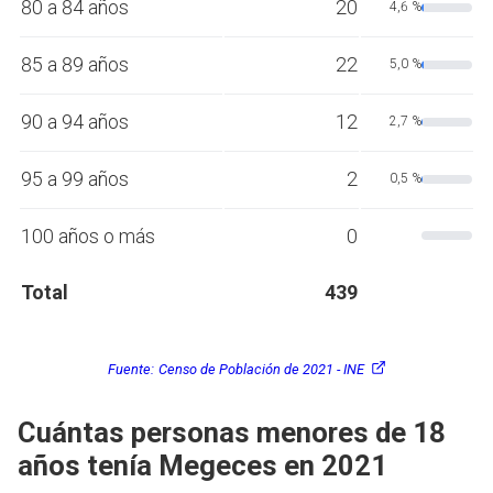
80 a 84 años
20
4,6 %
85 a 89 años
22
5,0 %
90 a 94 años
12
2,7 %
95 a 99 años
2
0,5 %
100 años o más
0
Total
439
Fuente:
Censo de Población de 2021 - INE
Cuántas personas menores de 18
años tenía Megeces en 2021