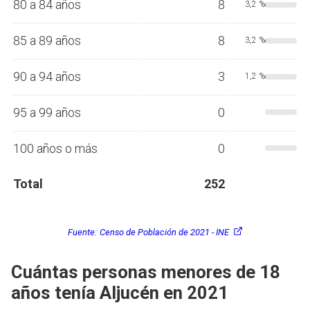
80 a 84 años
8
3,2 %
85 a 89 años
8
3,2 %
90 a 94 años
3
1,2 %
95 a 99 años
0
100 años o más
0
Total
252
Fuente:
Censo de Población de 2021 - INE
Cuántas personas menores de 18
años tenía Aljucén en 2021