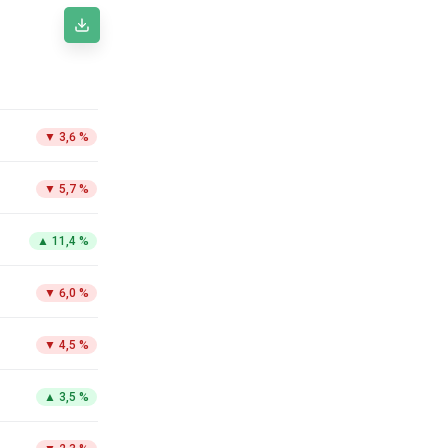
▼
3,6 %
▼
5,7 %
▲
11,4 %
▼
6,0 %
▼
4,5 %
▲
3,5 %