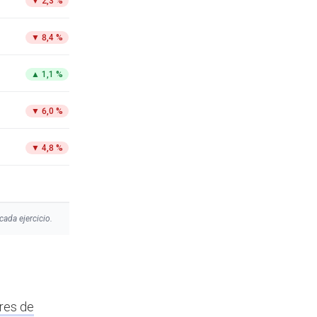
▼
2,3 %
▼
8,4 %
▲
1,1 %
▼
6,0 %
▼
4,8 %
cada ejercicio.
res de