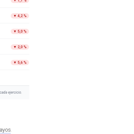
▼
1,1 %
▼
4,2 %
▼
5,0 %
▼
2,0 %
▼
5,6 %
cada ejercicio.
layos
.