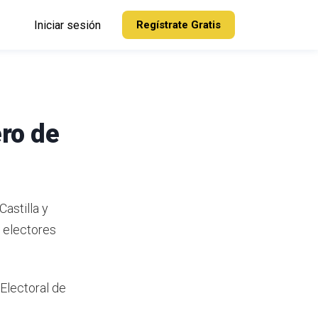
Iniciar sesión
Regístrate Gratis
ero de
astilla y
9 electores
 Electoral de