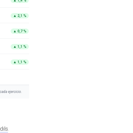
▲
1,4 %
▲
2,1 %
▲
0,7 %
▲
1,1 %
▲
1,1 %
cada ejercicio.
dils
.