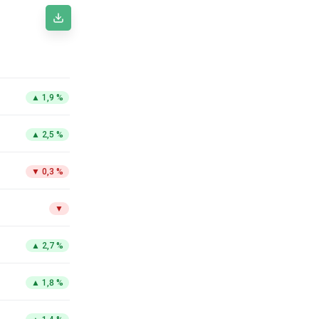
▲
1,9 %
▲
2,5 %
▼
0,3 %
▼
▲
2,7 %
▲
1,8 %