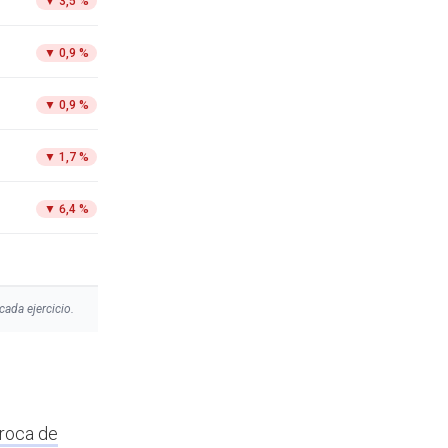
▼
3,5 %
▼
0,9 %
▼
0,9 %
▼
1,7 %
▼
6,4 %
cada ejercicio.
roca de