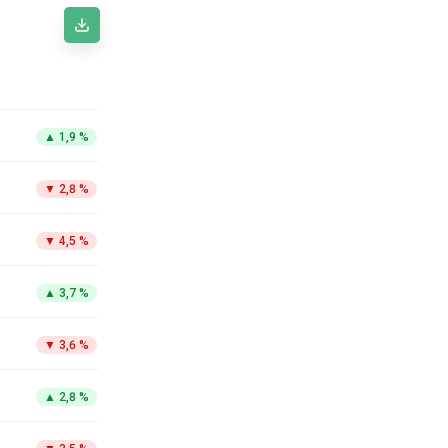
▲
1,9 %
▼
2,8 %
▼
4,5 %
▲
3,7 %
▼
3,6 %
▲
2,8 %