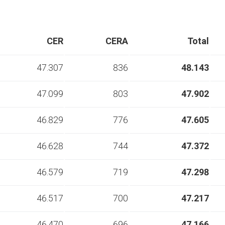
CER
CERA
Total
47.307
836
48.143
47.099
803
47.902
46.829
776
47.605
46.628
744
47.372
46.579
719
47.298
46.517
700
47.217
46.470
696
47.166