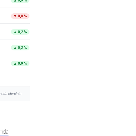
▲
0,9 %
▼
0,0 %
▲
0,2 %
▲
0,2 %
▲
0,9 %
cada ejercicio.
rida
.