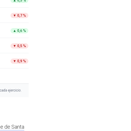
▲
0,5 %
▼
0,7 %
▲
0,6 %
▼
0,5 %
▼
0,9 %
cada ejercicio.
le de Santa