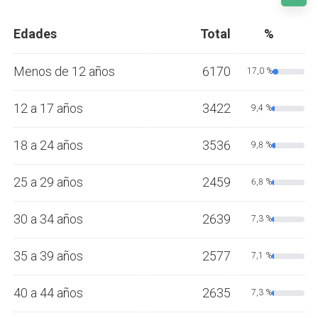
Edades
Total
%
Menos de 12 años
6170
17,0 %
12 a 17 años
3422
9,4 %
18 a 24 años
3536
9,8 %
25 a 29 años
2459
6,8 %
30 a 34 años
2639
7,3 %
35 a 39 años
2577
7,1 %
40 a 44 años
2635
7,3 %