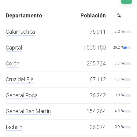
Departamento
Población
%
Calamuchita
75.911
2,0 %
Capital
1.505.150
39,2 %
Colón
295.724
7,7 %
Cruz del Eje
67.112
1,7 %
General Roca
36.242
0,9 %
General San Martín
154.264
4,0 %
Ischilín
36.074
0,9 %