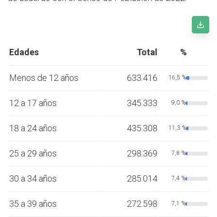
Edades
Total
%
Menos de 12 años
633.416
16,5 %
12 a 17 años
345.333
9,0 %
18 a 24 años
435.308
11,3 %
25 a 29 años
298.369
7,8 %
30 a 34 años
285.014
7,4 %
35 a 39 años
272.598
7,1 %