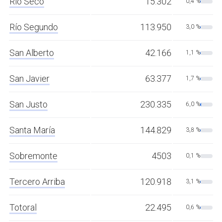
Río Seco
15.302
0,4 %
Río Segundo
113.950
3,0 %
San Alberto
42.166
1,1 %
San Javier
63.377
1,7 %
San Justo
230.335
6,0 %
Santa María
144.829
3,8 %
Sobremonte
4503
0,1 %
Tercero Arriba
120.918
3,1 %
Totoral
22.495
0,6 %