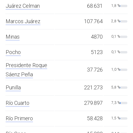
Juárez Celman
68.631
1,8 %
Marcos Juárez
107.764
2,8 %
Minas
4870
0,1 %
Pocho
5123
0,1 %
Presidente Roque
37.726
1,0 %
Sáenz Peña
Punilla
221.273
5,8 %
Río Cuarto
279.897
7,3 %
Río Primero
58.428
1,5 %