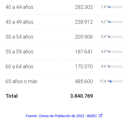
40 a 44 años
282.302
7,4 %
45 a 49 años
238.912
6,2 %
50 a 54 años
205.906
5,4 %
55 a 59 años
187.641
4,9 %
60 a 64 años
170.370
4,4 %
65 años o más
485.600
12,6 %
Total
3.840.769
Fuente:
Censo de Población de 2022 - INDEC