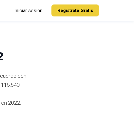
Iniciar sesión
Regístrate Gratis
2
 acuerdo con
: 115.640
a en 2022.