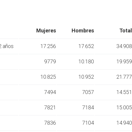
Mujeres
Hombres
Total
2 años
17.256
17.652
34.908
s
9779
10.180
19.959
s
10.825
10.952
21.777
s
7494
7057
14.551
s
7821
7184
15.005
s
7836
7104
14.940