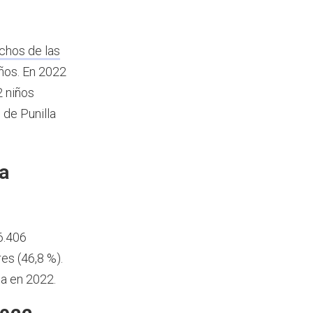
chos de las
años.
En 2022
2 niños
 de Punilla
a
6.406
es (46,8 %).
la en 2022.