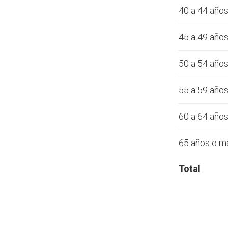
40 a 44 año
45 a 49 año
50 a 54 año
55 a 59 año
60 a 64 año
65 años o m
Total