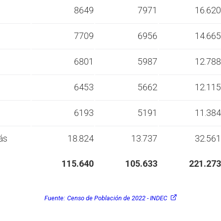
s
8649
7971
16.620
s
7709
6956
14.665
s
6801
5987
12.788
s
6453
5662
12.115
s
6193
5191
11.384
ás
18.824
13.737
32.561
115.640
105.633
221.273
Fuente:
Censo de Población de 2022 - INDEC