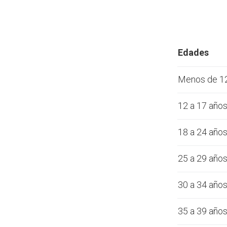
Edades
Menos de 1
12 a 17 año
18 a 24 año
25 a 29 año
30 a 34 año
35 a 39 año