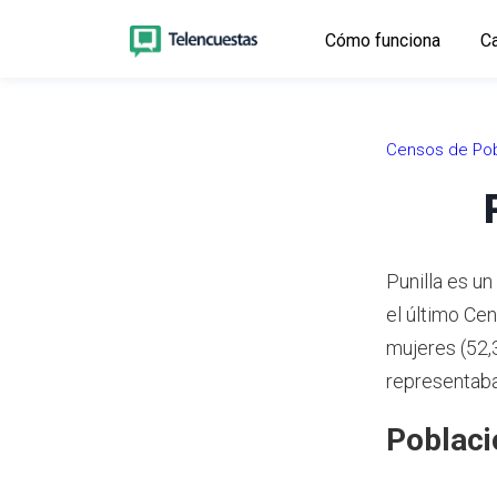
Cómo funciona
Ca
Censos de Pob
Punilla es u
el último Ce
mujeres (52,
representaba
Poblaci