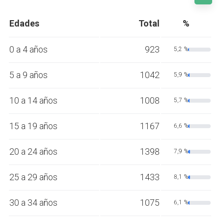
Edades
Total
%
0 a 4 años
923
5,2 %
5 a 9 años
1042
5,9 %
10 a 14 años
1008
5,7 %
15 a 19 años
1167
6,6 %
20 a 24 años
1398
7,9 %
25 a 29 años
1433
8,1 %
30 a 34 años
1075
6,1 %