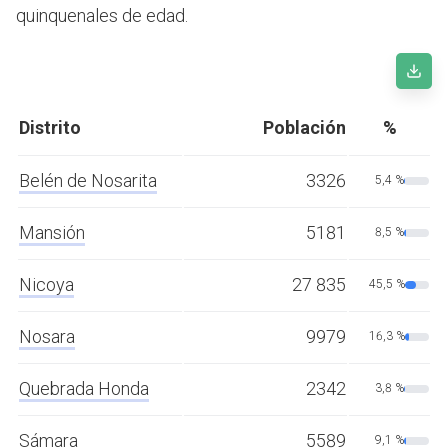
quinquenales de edad.
Distrito
Población
%
Belén de Nosarita
3326
5,4 %
Mansión
5181
8,5 %
Nicoya
27 835
45,5 %
Nosara
9979
16,3 %
Quebrada Honda
2342
3,8 %
Sámara
5589
9,1 %