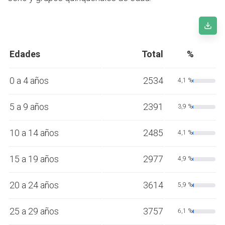
Edades
Total
%
0 a 4 años
2534
4,1 %
5 a 9 años
2391
3,9 %
10 a 14 años
2485
4,1 %
15 a 19 años
2977
4,9 %
20 a 24 años
3614
5,9 %
25 a 29 años
3757
6,1 %