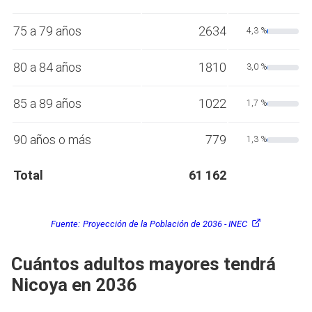
75 a 79 años
2634
4,3 %
80 a 84 años
1810
3,0 %
85 a 89 años
1022
1,7 %
90 años o más
779
1,3 %
Total
61 162
Fuente:
Proyección de la Población de 2036 - INEC
Cuántos adultos mayores tendrá
Nicoya en 2036