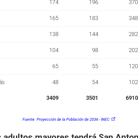
s
174
196
370
s
165
183
348
s
138
144
282
s
104
98
202
s
65
55
120
ás
48
54
102
3409
3501
6910
Fuente:
Proyección de la Población de 2036 - INEC
 adultos mayores tendrá San Anton