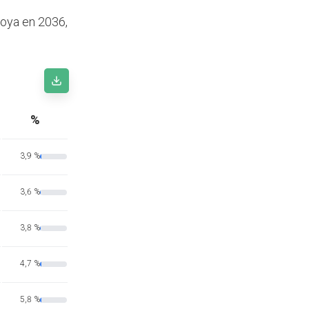
coya en 2036,
%
3,9 %
3,6 %
3,8 %
4,7 %
5,8 %