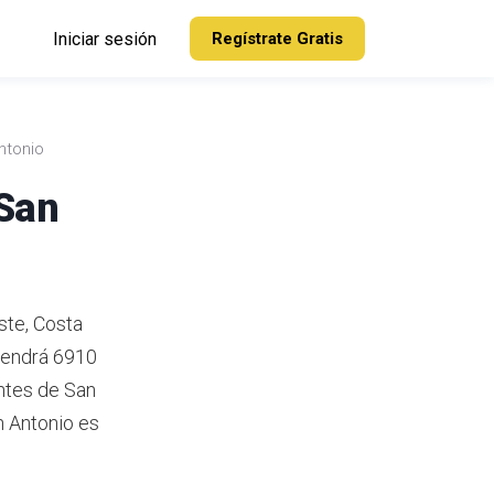
Iniciar sesión
Regístrate Gratis
ntonio
 San
ste, Costa
tendrá 6910
ntes de San
 Antonio es