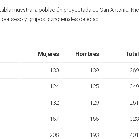
 tabla muestra la población proyectada de San Antonio, Ni
por sexo y grupos quinquenales de edad.
Mujeres
Hombres
Total
130
139
269
124
125
249
s
132
129
261
s
167
156
323
s
208
193
401