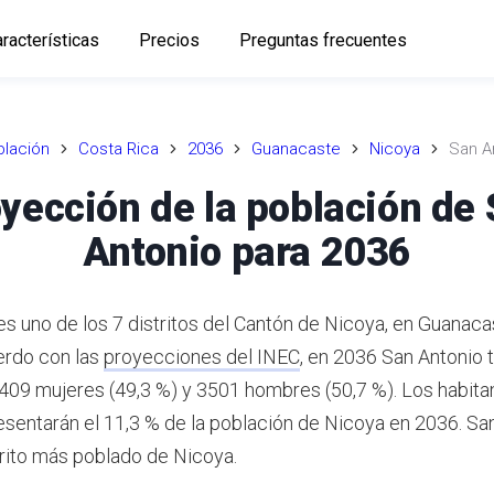
racterísticas
Precios
Preguntas frecuentes
lación
Costa Rica
2036
Guanacaste
Nicoya
San A
yección de la población de
Antonio para 2036
es uno de los 7 distritos del Cantón de Nicoya, en Guanaca
rdo con las
proyecciones del INEC
,
en 2036 San Antonio 
3409 mujeres (49,3 %) y 3501 hombres (50,7 %).
Los habita
esentarán el 11,3 % de la población de Nicoya en 2036.
San
trito más poblado de Nicoya.