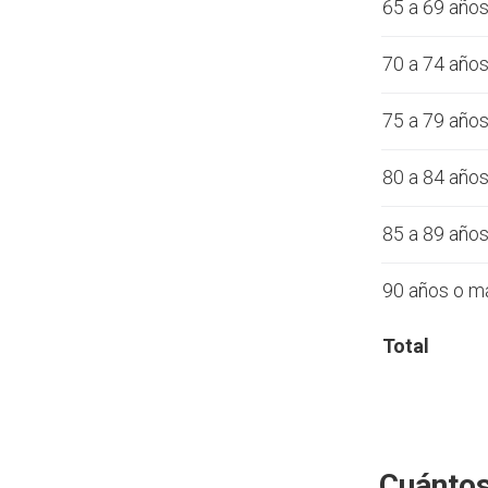
65 a 69 año
70 a 74 año
75 a 79 año
80 a 84 año
85 a 89 año
90 años o m
Total
Cuántos