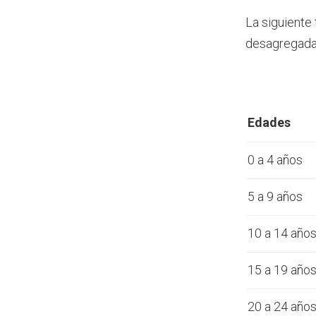
La siguiente
desagregada 
Edades
0 a 4 años
5 a 9 años
10 a 14 año
15 a 19 año
20 a 24 año