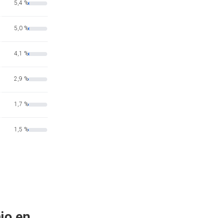
5,4 %
5,0 %
4,1 %
2,9 %
1,7 %
1,5 %
io en