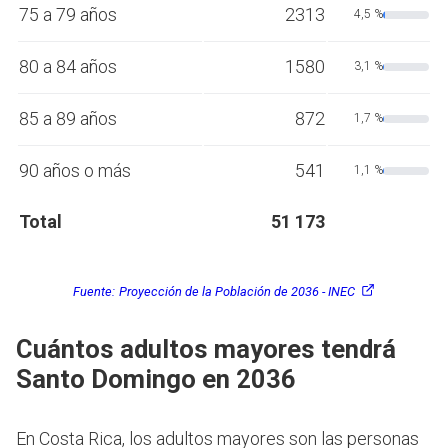
75 a 79 años
2313
4,5 %
80 a 84 años
1580
3,1 %
85 a 89 años
872
1,7 %
90 años o más
541
1,1 %
Total
51 173
Fuente:
Proyección de la Población de 2036 - INEC
Cuántos adultos mayores tendrá
Santo Domingo en 2036
En Costa Rica, los adultos mayores son las personas