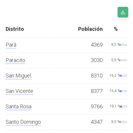
Distrito
Población
%
Pará
4369
8,5 %
Paracito
3030
5,9 %
San Miguel
8310
16,2 %
San Vicente
8377
16,4 %
Santa Rosa
9766
19,1 %
Santo Domingo
4347
8,5 %