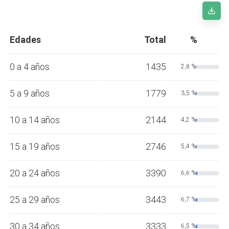
Edades
Total
%
0 a 4 años
1435
2,8 %
5 a 9 años
1779
3,5 %
10 a 14 años
2144
4,2 %
15 a 19 años
2746
5,4 %
20 a 24 años
3390
6,6 %
25 a 29 años
3443
6,7 %
30 a 34 años
3333
6,5 %