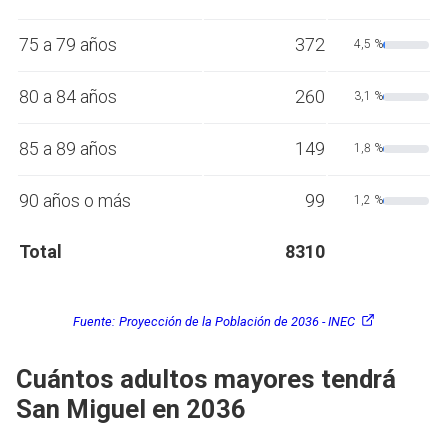
75 a 79 años
372
4,5 %
80 a 84 años
260
3,1 %
85 a 89 años
149
1,8 %
90 años o más
99
1,2 %
Total
8310
Fuente:
Proyección de la Población de 2036 - INEC
Cuántos adultos mayores tendrá
San Miguel en 2036