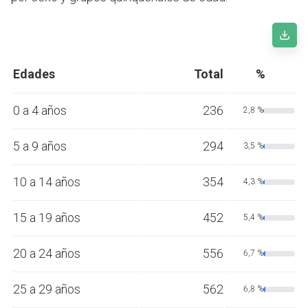
Edades
Total
%
0 a 4 años
236
2,8 %
5 a 9 años
294
3,5 %
10 a 14 años
354
4,3 %
15 a 19 años
452
5,4 %
20 a 24 años
556
6,7 %
25 a 29 años
562
6,8 %