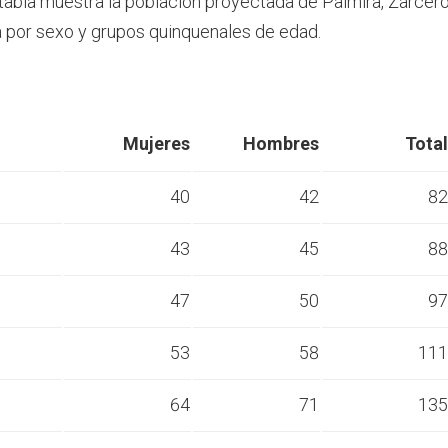
 tabla muestra la población proyectada de Palmira, Zarcer
por sexo y grupos quinquenales de edad.
Mujeres
Hombres
Total
40
42
82
43
45
88
s
47
50
97
s
53
58
111
s
64
71
135