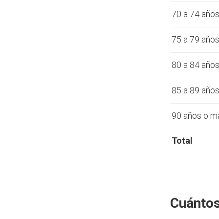
70 a 74 año
75 a 79 año
80 a 84 año
85 a 89 año
90 años o m
Total
Cuántos