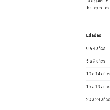
La siguiente
desagregada 
Edades
0 a 4 años
5 a 9 años
10 a 14 año
15 a 19 año
20 a 24 año