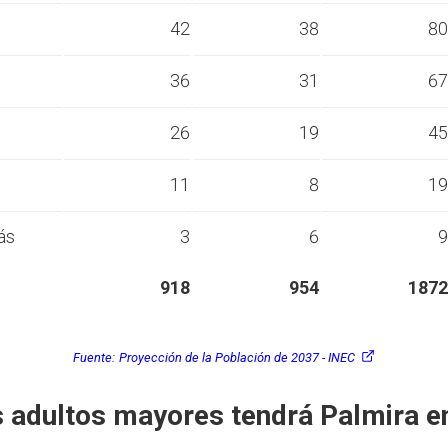
s
42
38
80
s
36
31
67
s
26
19
45
s
11
8
19
ás
3
6
9
918
954
1872
Fuente:
Proyección de la Población de 2037 - INEC
 adultos mayores tendrá Palmira e