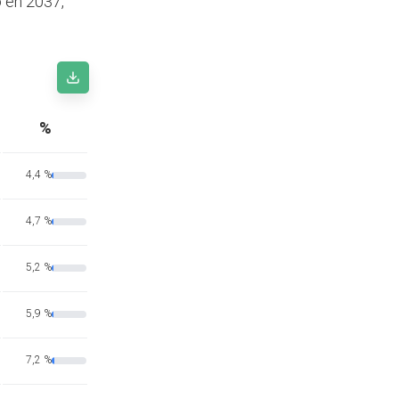
o en 2037,
%
4,4 %
4,7 %
5,2 %
5,9 %
7,2 %