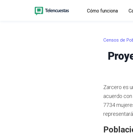
Cómo funciona
Ca
Censos de Pob
Proye
Zarcero es un
acuerdo con
7734 mujeres
representarán
Poblaci