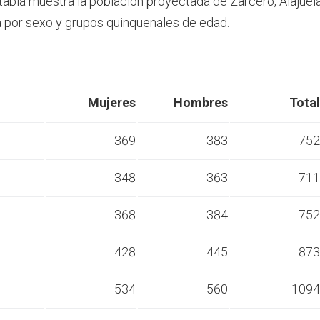
 tabla muestra la población proyectada de Zarcero, Alajuel
por sexo y grupos quinquenales de edad.
Mujeres
Hombres
Total
369
383
752
348
363
711
s
368
384
752
s
428
445
873
s
534
560
1094