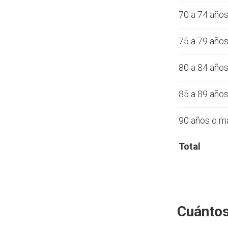
70 a 74 año
75 a 79 año
80 a 84 año
85 a 89 año
90 años o m
Total
Cuántos