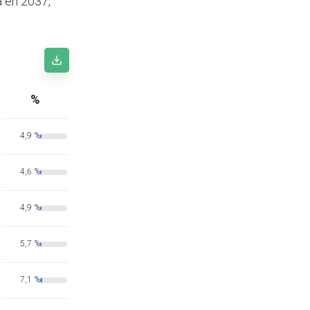
a en 2037,
%
4,9 %
4,6 %
4,9 %
5,7 %
7,1 %