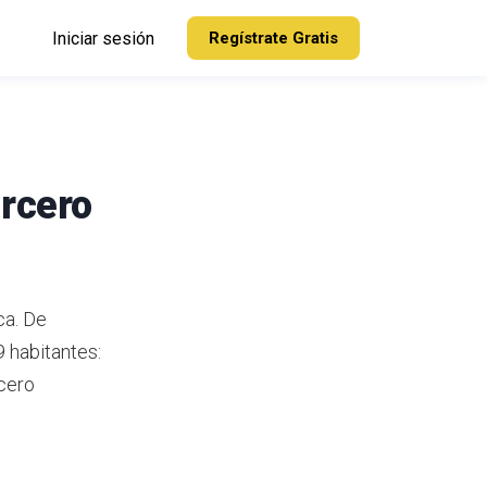
Iniciar sesión
Regístrate Gratis
arcero
ca.
De
 habitantes:
cero