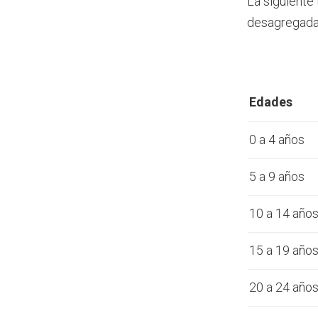
La siguiente
desagregada 
Edades
0 a 4 años
5 a 9 años
10 a 14 año
15 a 19 año
20 a 24 año