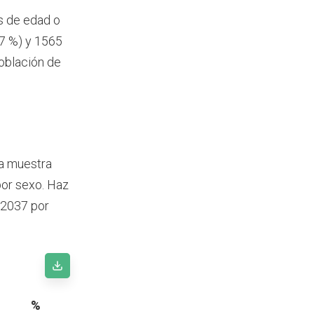
s de edad o
7 %) y 1565
oblación de
la muestra
por sexo. Haz
n 2037 por
%