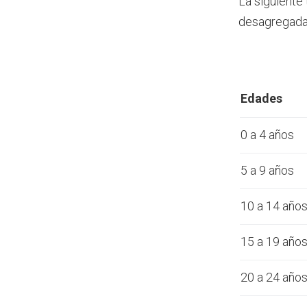
La siguiente
desagregada 
Edades
0 a 4 años
5 a 9 años
10 a 14 año
15 a 19 año
20 a 24 año