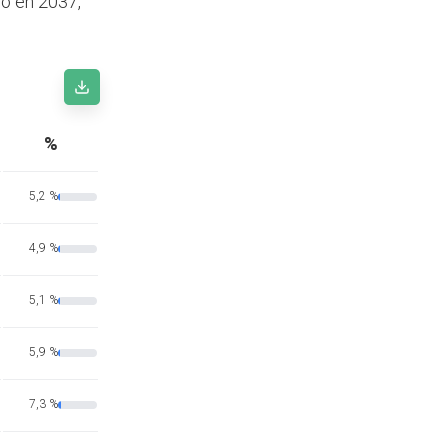
ro en 2037,
%
5,2 %
4,9 %
5,1 %
5,9 %
7,3 %