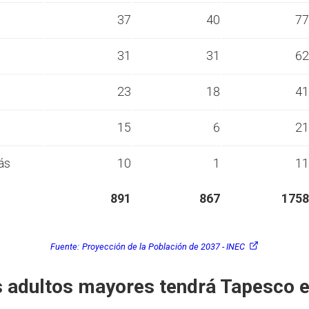
s
37
40
77
s
31
31
62
s
23
18
41
s
15
6
21
ás
10
1
11
891
867
1758
Fuente:
Proyección de la Población de 2037 - INEC
 adultos mayores tendrá Tapesco 