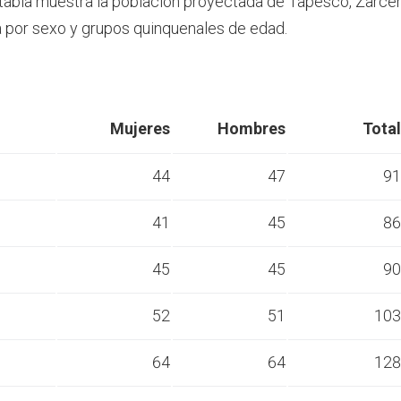
 tabla muestra la población proyectada de Tapesco, Zarce
por sexo y grupos quinquenales de edad.
Mujeres
Hombres
Total
44
47
91
41
45
86
s
45
45
90
s
52
51
103
s
64
64
128