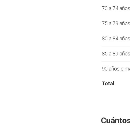
70 a 74 año
75 a 79 año
80 a 84 año
85 a 89 año
90 años o m
Total
Cuántos