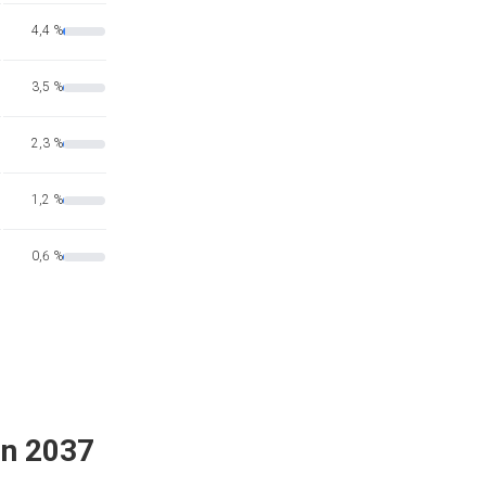
4,4 %
3,5 %
2,3 %
1,2 %
0,6 %
en 2037