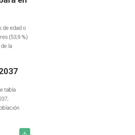
s de edad o
res (53,9 %)
 de la
 2037
e tabla
037,
población