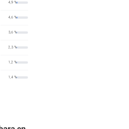
4,9 %
4,6 %
3,6 %
2,3 %
1,2 %
1,4 %
bara en