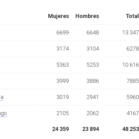
Mujeres
Hombres
Total
6699
6648
13 347
3174
3104
6278
5363
5253
10 616
3999
3886
7885
ra
3019
2941
5960
ngo
2105
2062
4167
24 359
23 894
48 253