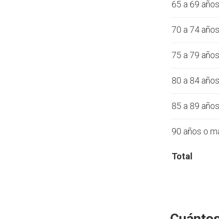
65 a 69 año
70 a 74 año
75 a 79 año
80 a 84 año
85 a 89 año
90 años o m
Total
Cuántos