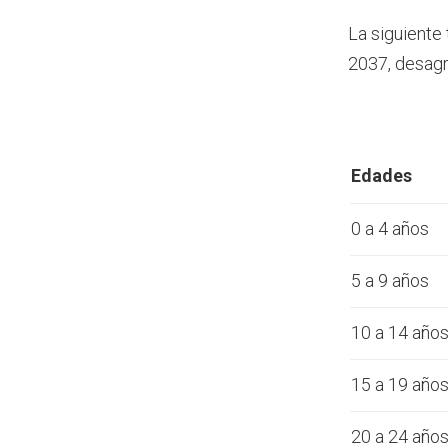
La siguiente
2037, desagr
Edades
0 a 4 años
5 a 9 años
10 a 14 año
15 a 19 año
20 a 24 año