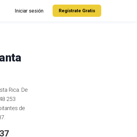
Iniciar sesión
Regístrate Gratis
Santa
sta Rica.
De
 48 253
itantes de
37.
037