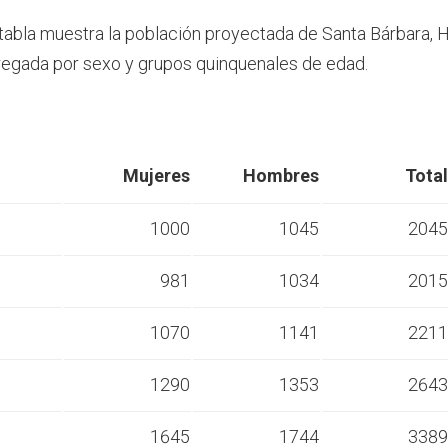
 tabla muestra la población proyectada de Santa Bárbara, 
egada por sexo y grupos quinquenales de edad.
Mujeres
Hombres
Total
1000
1045
2045
981
1034
2015
s
1070
1141
2211
s
1290
1353
2643
s
1645
1744
3389