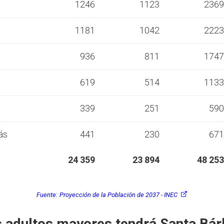
s
1246
1123
2369
s
1181
1042
2223
s
936
811
1747
s
619
514
1133
s
339
251
590
ás
441
230
671
24 359
23 894
48 253
Fuente:
Proyección de la Población de 2037 - INEC
 adultos mayores tendrá Santa Bár