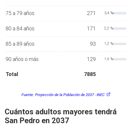
75 a 79 años
271
3,4 %
80 a 84 años
171
2,2 %
85 a 89 años
93
1,2 %
90 años o más
129
1,6 %
Total
7885
Fuente:
Proyección de la Población de 2037 - INEC
Cuántos adultos mayores tendrá
San Pedro en 2037