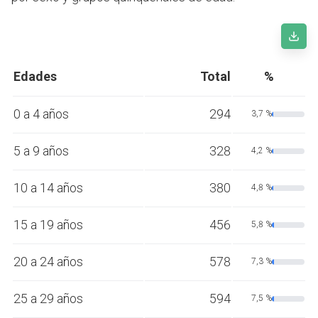
Edades
Total
%
0 a 4 años
294
3,7 %
5 a 9 años
328
4,2 %
10 a 14 años
380
4,8 %
15 a 19 años
456
5,8 %
20 a 24 años
578
7,3 %
25 a 29 años
594
7,5 %