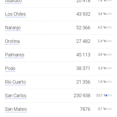
Guatuso
20 918
1,8 %
Los Chiles
43 932
3,8 %
Naranjo
52 366
4,5 %
Orotina
27 482
2,4 %
Palmares
45 113
3,9 %
Poás
38 371
3,3 %
Río Cuarto
21 356
1,9 %
San Carlos
230 938
20,1 %
San Mateo
7876
0,7 %