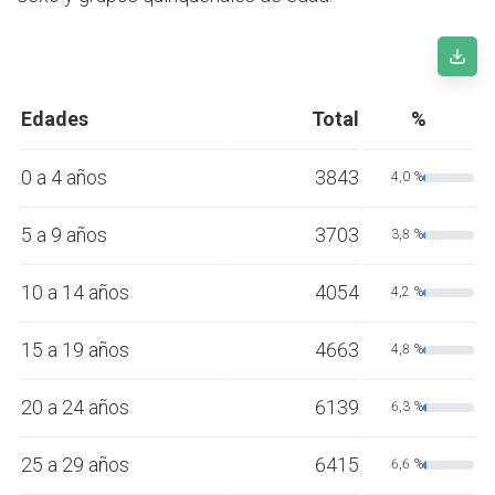
Edades
Total
%
0 a 4 años
3843
4,0 %
5 a 9 años
3703
3,8 %
10 a 14 años
4054
4,2 %
15 a 19 años
4663
4,8 %
20 a 24 años
6139
6,3 %
25 a 29 años
6415
6,6 %