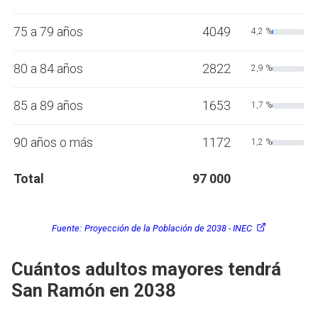
75 a 79 años
4049
4,2 %
80 a 84 años
2822
2,9 %
85 a 89 años
1653
1,7 %
90 años o más
1172
1,2 %
Total
97 000
Fuente:
Proyección de la Población de 2038 - INEC
Cuántos adultos mayores tendrá
San Ramón en 2038