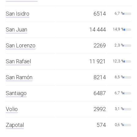
San Isidro
6514
6,7 %
San Juan
14 444
14,9 %
San Lorenzo
2269
2,3 %
San Rafael
11 921
12,3 %
San Ramón
8214
8,5 %
Santiago
6487
6,7 %
Volio
2992
3,1 %
Zapotal
574
0,6 %